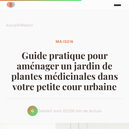
Accueil
›
Maison
MAISON
Guide pratique pour
aménager un jardin de
plantes médicinales dans
votre petite cour urbaine
Gabriel
1 avril 2025
6 min de lecture
G