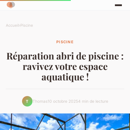
Accueil
›
Piscine
PISCINE
Réparation abri de piscine :
ravivez votre espace
aquatique !
Thomas
10 octobre 2025
4 min de lecture
T