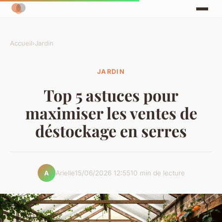
Accueil
›
Jardin
JARDIN
Top 5 astuces pour
maximiser les ventes de
déstockage en serres
Arielle
15/06/2026 12:55
10 min de lecture
A