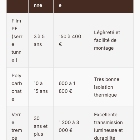
nne
e
Film
PE
Légèreté et
(serr
3 à 5
150 à 400
facilité de
e
ans
€
montage
tunn
el)
Poly
Très bonne
carb
10 à
600 à 1
isolation
onat
15 ans
800 €
thermique
e
Verr
Excellente
30
e
1 200 à 3
transmission
ans et
trem
000 €
lumineuse et
plus
pé
durabilité